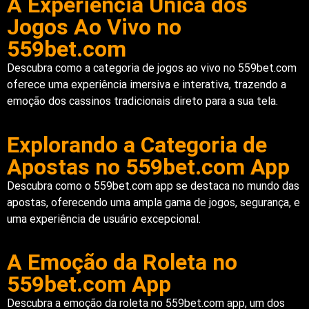
A Experiência Única dos
Jogos Ao Vivo no
559bet.com
Descubra como a categoria de jogos ao vivo no 559bet.com
oferece uma experiência imersiva e interativa, trazendo a
emoção dos cassinos tradicionais direto para a sua tela.
Explorando a Categoria de
Apostas no 559bet.com App
Descubra como o 559bet.com app se destaca no mundo das
apostas, oferecendo uma ampla gama de jogos, segurança, e
uma experiência de usuário excepcional.
A Emoção da Roleta no
559bet.com App
Descubra a emoção da roleta no 559bet.com app, um dos