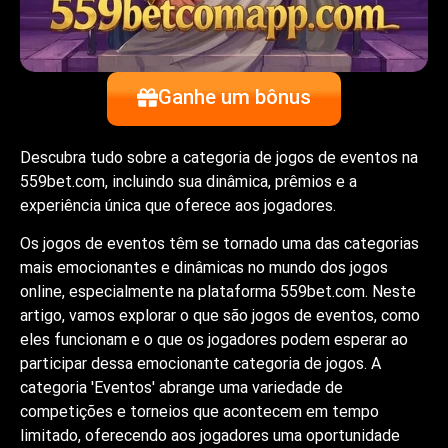
Ganhe um bônus
Descubra tudo sobre a categoria de jogos de eventos na
559bet.com, incluindo sua dinâmica, prêmios e a
experiência única que oferece aos jogadores.
Os jogos de eventos têm se tornado uma das categorias
mais emocionantes e dinâmicas no mundo dos jogos
online, especialmente na plataforma 559bet.com. Neste
artigo, vamos explorar o que são jogos de eventos, como
eles funcionam e o que os jogadores podem esperar ao
participar dessa emocionante categoria de jogos. A
categoria 'Eventos' abrange uma variedade de
competições e torneios que acontecem em tempo
limitado, oferecendo aos jogadores uma oportunidade