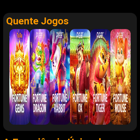
Quente Jogos