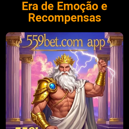
Era de Emoção e
Recompensas