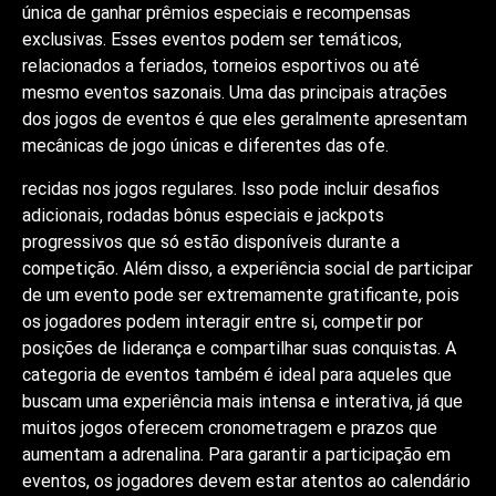
única de ganhar prêmios especiais e recompensas
exclusivas. Esses eventos podem ser temáticos,
relacionados a feriados, torneios esportivos ou até
mesmo eventos sazonais. Uma das principais atrações
dos jogos de eventos é que eles geralmente apresentam
mecânicas de jogo únicas e diferentes das ofe.
recidas nos jogos regulares. Isso pode incluir desafios
adicionais, rodadas bônus especiais e jackpots
progressivos que só estão disponíveis durante a
competição. Além disso, a experiência social de participar
de um evento pode ser extremamente gratificante, pois
os jogadores podem interagir entre si, competir por
posições de liderança e compartilhar suas conquistas. A
categoria de eventos também é ideal para aqueles que
buscam uma experiência mais intensa e interativa, já que
muitos jogos oferecem cronometragem e prazos que
aumentam a adrenalina. Para garantir a participação em
eventos, os jogadores devem estar atentos ao calendário